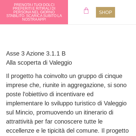
PRENOTA I TUOI DOLCI
ORDINA O REGALA LE NOSTRE
PREFERITI E RITIRALI DI
SPECIALITÀ, SPEDIAMO IN
SHOP
PERSONA NEL GIORNO
TUTTA ITALIA
CHI SIA
STABILITO. SCARICA SUBITO LA
DIRETTAMENTE A CASA TUA.
NOSTRA APP!
VISITA LO SHOP!
Asse 3 Azione 3.1.1 B
Alla scoperta di Valeggio
Il progetto ha coinvolto un gruppo di cinque
imprese che, riunite in aggregazione, si sono
poste l’obiettivo di incentivare ed
implementare lo sviluppo turistico di Valeggio
sul Mincio, promuovendo un itinerario di
attrattività per far conoscere tutte le
eccellenze e le tipicità del comune. Il progetto