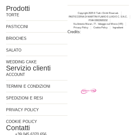
Prodotti
Copyright 2025 © Tutti i Diritti Riservati.
TORTE
PASTICCERIA DI MARTINI FLAVIO E LUIGI E C. S.N.C.
P.IVA 03922820232
Via Antonio Murari, 77 - Valeggio sul Mincio (VR)
PASTICCINI
Privacy Policy
Cookie Policy
Ingredienti
Credits:
BRIOCHES
SALATO
WEDDING CAKE
Servizio clienti
ACCOUNT
TERMINI E CONDIZIONI
SPEDIZIONI E RESI
PRIVACY POLICY
COOKIE POLICY
Contatti
+39 045 6370 656