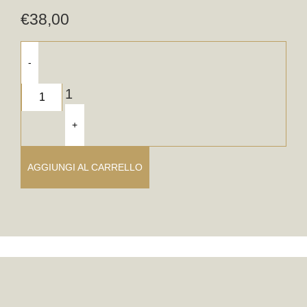
€
38,00
-
1
+
AGGIUNGI AL CARRELLO