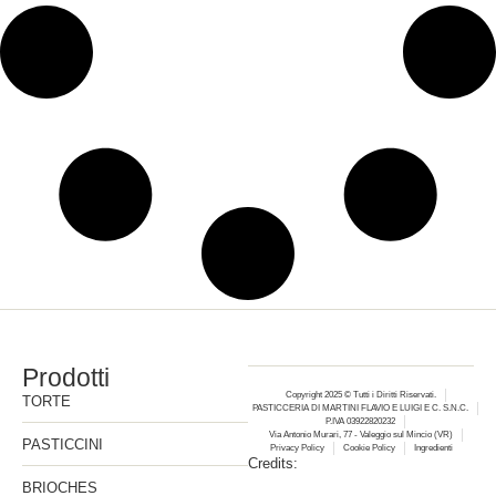
Prodotti
Copyright 2025 © Tutti i Diritti Riservati.
TORTE
PASTICCERIA DI MARTINI FLAVIO E LUIGI E C. S.N.C.
P.IVA 03922820232
Via Antonio Murari, 77 - Valeggio sul Mincio (VR)
PASTICCINI
Privacy Policy
Cookie Policy
Ingredienti
Credits:
BRIOCHES