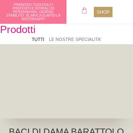
PRENOTA I TUOI DOLCI
ORDINA O REGALA LE NOSTRE
PREFERITI E RITIRALI DI
SPECIALITÀ, SPEDIAMO IN
SHOP
PERSONA NEL GIORNO
TUTTA ITALIA
CHI SIA
STABILITO. SCARICA SUBITO LA
DIRETTAMENTE A CASA TUA.
NOSTRA APP!
VISITA LO SHOP!
Prodotti
TUTTI
LE NOSTRE SPECIALITA'
BACI DI DAMA BARATTOLO